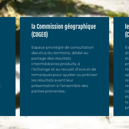
la Commission géographique
l
(COGEO)
(
Espace privilégié de consultation
Es
des élus du territoire, dédié au
di
partage des résultats
él
intermédiaires produits, à
p
l’échange et au recueil d’avis et de
ré
remarques pour ajuster ou préciser
ap
les résultats avant leur
ré
s
présentation à l’ensemble des
re
parties prenantes ;
co
ét
la
pr