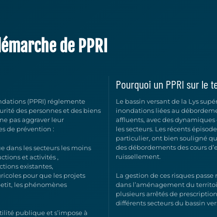
 démarche de PPRI
Pourquoi un PPRI sur le te
ndations (PPRI) réglemente
Le bassin versant de la Lys sup
sécurité des personnes et des biens
inondations liées au débordemen
 ne pas aggraver leur
affluents, avec des dynamiques d
es de prévention :
les secteurs. Les récents épisod
particulier, ont bien souligné q
des débordements des cours d’
ue dans les secteurs les moins
ruissellement.
tions et activités
,
ctions existantes,
gricoles pour que les projets
La gestion de ces risques pass
 petit, les phénomènes
dans l’aménagement du territoi
plusieurs arrêtés de prescriptio
différents secteurs du bassin ver
ilité publique et s’impose à