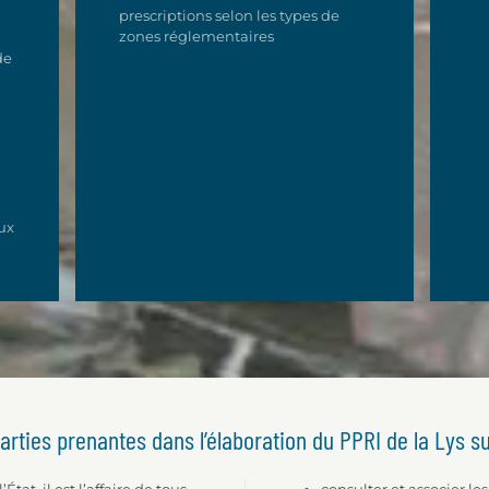
prescriptions selon les types de
zones réglementaires
de
ux
rties prenantes dans l’élaboration du PPRI de la Lys s