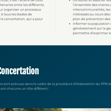
État, il est l’affaire de tous.
consulter et associer les
rtenariat entre les différents
l’ensemble des maires 
our organiser un processus
intercommunalités, les 
 à tous les stades de
intéressés au cours des
e la concertation, qui a pour
plan de prévention des 
informer la population 
généralement sur la ges
permettre d’exprimer so
 Concertation
tes sont prévues dans le cadre de la procédure d’élaboration du PPR de
 ont chacune un rôle différent :