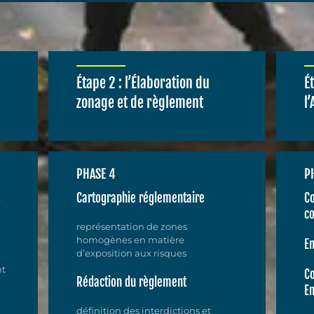
Étape 2 : l’Élaboration du
É
zonage et de règlement
l
PHASE 4
P
s
Cartographie réglementaire
Co
co
représentation de zones
homogènes en matière
En
d’exposition aux risques
nt
C
Rédaction du règlement
E
définition des interdictions et