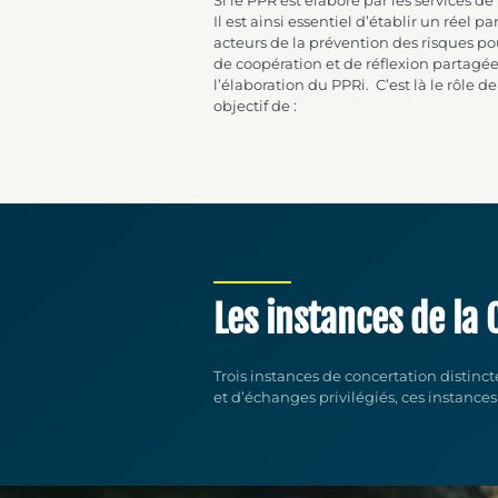
Si le PPR est élaboré par les services de l’
Il est ainsi essentiel d’établir un réel pa
acteurs de la prévention des risques p
de coopération et de réflexion partagée
l’élaboration du PPRi.
C’est là le rôle d
objectif de
:
Les instances de la
Trois instances de concertation distinc
et d’échanges privilégiés, ces instances