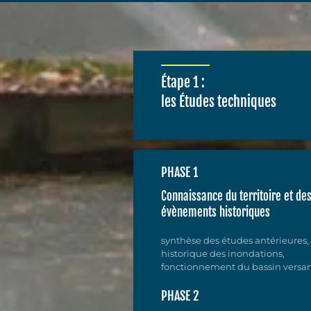
Étape 1 :
les Études techniques
PHASE 1
Connaissance du territoire et de
évènements historiques
synthèse des études antérieures,
historique des inondations,
fonctionnement du bassin versa
PHASE 2