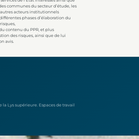
 services de l’État intéressés ainsi que
des communes du secteur d’étude, les
autres acteurs institutionnels
 différentes phases d’élaboration du
risques,
du contenu du PPR, et plus
tion des risques, ainsi que de lui
n avis.
 la Lys supérieure. Espaces de travail