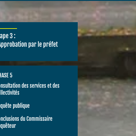
tape 3 :
’Approbation par le préfet
HASE 5
nsultation des services et des
llectivités
quête publique
onclusions du Commissaire
nquêteur