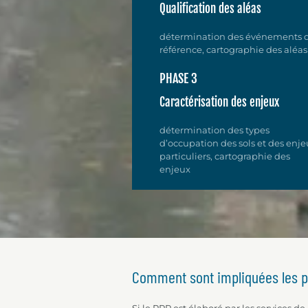
Qualification des aléas
détermination des événements 
référence, cartographie des aléas
PHASE 3
Caractérisation des enjeux
détermination des types
d’occupation des sols et des enje
particuliers, cartographie des
enjeux
Comment sont impliquées les pa