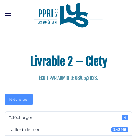
Passer
au
contenu
principal
Livrable 2 – Clety
ÉCRIT PAR
ADMIN
LE
08/05/2023
.
Télécharger
Télécharger
4
Taille du fichier
3.43 MB