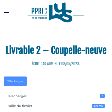
Passer
au
contenu
principal
Livrable 2 – Coupelle-neuve
ÉCRIT PAR
ADMIN
LE
08/05/2023
.
Télécharger
Télécharger
6
Taille du fichier
3.71 MB