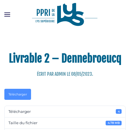
Passer
au
contenu
principal
Livrable 2 – Dennebroeucq
ÉCRIT PAR
ADMIN
LE
08/05/2023
.
Télécharger
Télécharger
4
Taille du fichier
4.78 MB