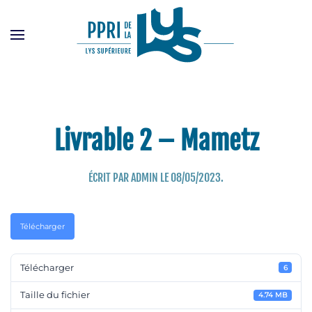
Passer
au
contenu
principal
Livrable 2 – Mametz
ÉCRIT PAR
ADMIN
LE
08/05/2023
.
Télécharger
Télécharger
6
Taille du fichier
4.74 MB