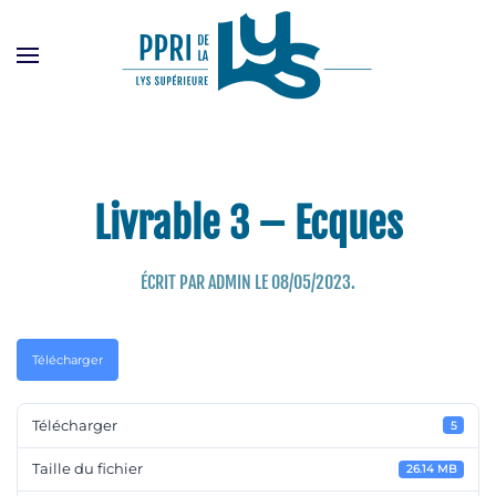
Passer
au
contenu
principal
Livrable 3 – Ecques
ÉCRIT PAR
ADMIN
LE
08/05/2023
.
Télécharger
Télécharger
5
Taille du fichier
26.14 MB