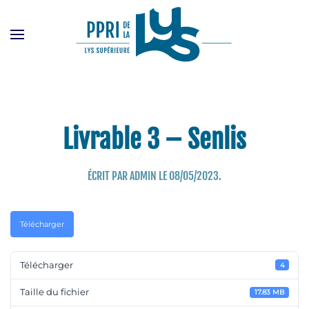
Passer
au
contenu
principal
Livrable 3 – Senlis
ÉCRIT PAR
ADMIN
LE
08/05/2023
.
Télécharger
Télécharger
4
Taille du fichier
17.83 MB