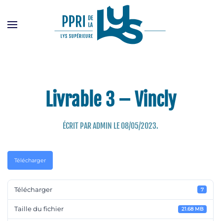
Passer
au
contenu
principal
Livrable 3 – Vincly
ÉCRIT PAR
ADMIN
LE
08/05/2023
.
Télécharger
Télécharger
7
Taille du fichier
21.68 MB