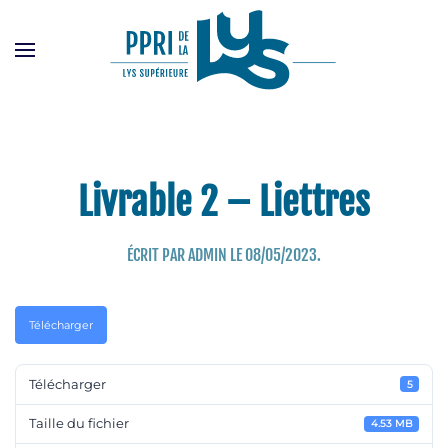
Passer
au
contenu
principal
Livrable 2 – Liettres
ÉCRIT PAR
ADMIN
LE
08/05/2023
.
Télécharger
Télécharger
5
Taille du fichier
4.53 MB