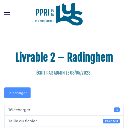
Passer
au
contenu
principal
Livrable 2 – Radinghem
ÉCRIT PAR
ADMIN
LE
08/05/2023
.
Télécharger
Télécharger
4
Taille du fichier
19.42 MB