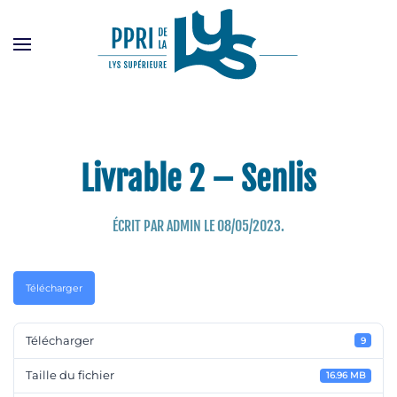
Passer
au
contenu
principal
Livrable 2 – Senlis
ÉCRIT PAR
ADMIN
LE
08/05/2023
.
Télécharger
Télécharger
9
Taille du fichier
16.96 MB