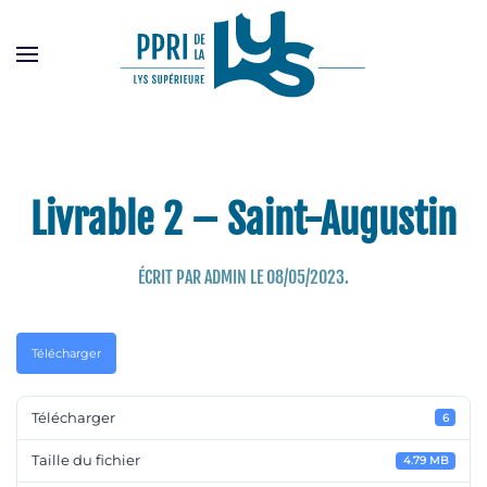
Passer
au
contenu
principal
Livrable 2 – Saint-Augustin
ÉCRIT PAR
ADMIN
LE
08/05/2023
.
Télécharger
Télécharger
6
Taille du fichier
4.79 MB